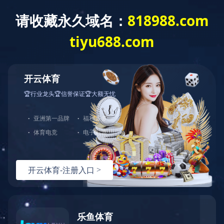
米兰体育
米兰体育-米兰milan(中国)
产品展示
＞
公司简介
焦炭高温性能检测系统
米兰体育
焦化行业检测及优化配煤设备
企业业绩
球团矿/烧结矿/块矿高温冶金性能检测系统
技术交流
：我公司研发的焦炭反应性制样系统，全部制样过程机械化操作，没有人
产品搜索 >
烧结/球团优化配矿研究设备
视频观赏
Product Show
产品展示
高炉配吹煤检测设备
标准下载