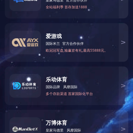
SJB-2000A全自动环保
KXSBL-02型生球爆裂
型烧结杯实验系统
温度测定仪
KXQT-2020A型球团焙
KXMS-21A全自动毛细
烧系统
水测定仪（重量法）