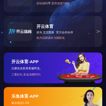
KXZDS-21A*大分子水
FBT-9型全自动比表面
测定仪（压滤法）
积测定仪
1
共6条
Copyright © 2022 米兰体育-米兰milan(中国) Inc All Right Reserved. 技
术支持：
电话：0412-8252920 0412-8252930 传真：0412-8246602 手机：1305