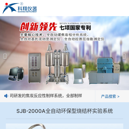
米兰体育
米兰体育-米兰milan(中国)
产品展示
＞
公司简介
焦炭高温性能检测系统
米兰体育
焦化行业检测及优化配煤设备
企业业绩
球团矿/烧结矿/块矿高温冶金性能检测系统
技术交流
我公司研发的焦炭反应性制样系统，全部制样过程机械化操作，没有人为
产品搜索 >
烧结/球团优化配矿研究设备
视频观赏
SJB-2000A全自动环保型烧结杯实验系统
高炉配吹煤检测设备
标准下载