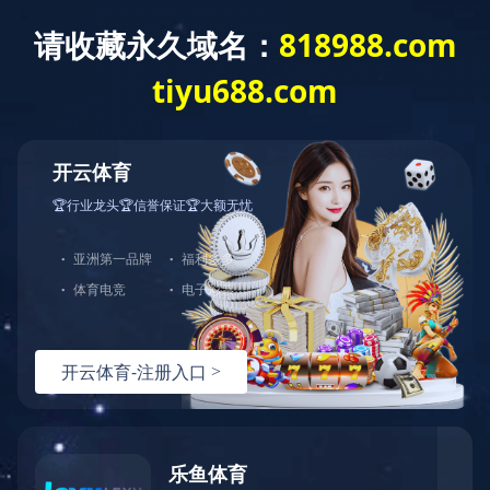
米兰体育
米兰体育-米兰milan(中国)
产品展示
＞
公司简介
焦炭高温性能检测系统
米兰体育
焦化行业检测及优化配煤设备
企业业绩
球团矿/烧结矿/块矿高温冶金性能检测系统
技术交流
好消息：我公司研发的焦炭反应性制样系统，全部制样过程机械
产品搜索 >
烧结/球团优化配矿研究设备
视频观赏
Product Show
产品展示
高炉配吹煤检测设备
标准下载