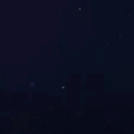
还原膨胀指数用矿石体积测定仪等
【豫港（济源）焦化集团有限公司】
全自动胶质层测定仪、40KG试验焦
炉
【河南凤宝钢铁有限公司】
全自动焦炭反应性及反应后强度测定仪
【南阳汉冶特钢有限公司】
矿石冶金性能综合测定仪、全自动焦炭反应性
及反应后强度测定仪、石灰活度自动检测仪
【沙钢集团安阳永兴钢铁有限公司】
烧结机械强度转鼓、烧结鼓前一次
筛、烧结鼓前二次筛、烧结鼓后机械筛、烧结鼓后含粉率机械筛、焦炭机械强
度转鼓、焦炭筛分组成机械筛、焦炭转鼓机械筛
新疆
【新疆新亚特科技有限公司】
全自动焦炭反应性及反应后强度测定仪、胶
质层指数测定仪、粘结指数测定仪、粘结指数搅拌仪、40KG试验焦炉（不含
捣固机）等