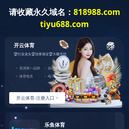
米兰体育
米兰体育-米兰milan(中国)
产品展示
＞
公司简介
焦炭高温性能检测系统
米兰体育
焦化行业检测及优化配煤设备
企业业绩
球团矿/烧结矿/块矿高温冶金性能检测系统
技术交流
息：我公司研发的焦炭反应性制样系统，全部制样过程机械化操作，没有
产品搜索 >
烧结/球团优化配矿研究设备
视频观赏
Product Show
产品展示
高炉配吹煤检测设备
标准下载