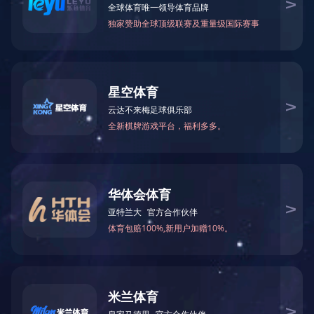
直接还原铁用球团检测设备
铁精粉
冶金渣、保护渣等高温物性检测设备
企业荣誉
生球检验及焙烧设备
焦炭高温性能检测系统
冶金石灰活性度测定仪
球团矿、烧结矿、块矿高温冶
联系我们
焦化行业检测及优化配煤设备
金性能检测系统
矿石、焦炭物理检测及制样设备
烧结、球团优化配矿研究设备
高炉配吹煤检测设备
冶金渣、保护渣等高温物性检
冶金石灰活性度测定仪
测设备
工业分析、测硫仪等
矿石、焦炭物理检测及制样设
工业分析、测硫仪等
备
氢冶金检测设备
膨润土
标准下载
企业荣誉
设备视频