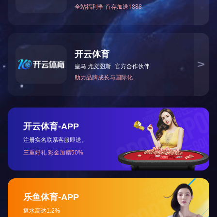
技术参数：
● 温度控制：三段温度独立控制
● 温度控制精度：1100℃±3℃
● 三点式热电偶：S型，工业II级
● 气体流量控制：采用质量流量控制器自动控制。
● N
：0-10L可调，CO
：0-10L可调，准确度±1.5%F.S
2
2
● 电源电压：AC380V±10%，50Hz
● 额定功率：7.5kW（单炉）；7.5kW×2（双炉）
● 外形尺寸：
电气控制箱：800×850×1820mm
设备主体(单炉)：550×750×2500mm(含排风罩)