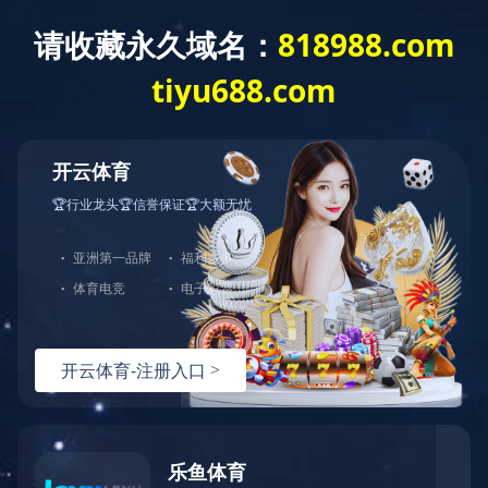
米兰体育
米兰体育-米兰milan(中国)
产品展示
＞
公司简介
焦炭高温性能检测系统
米兰体育
焦化行业检测及优化配煤设备
企业业绩
球团矿/烧结矿/块矿高温冶金性能检测系统
技术交流
制焦球。
产品搜索 >
烧结/球团优化配矿研究设备
视频观赏
全自动焦炭反应性及反应后强度测定仪
高炉配吹煤检测设备
标准下载