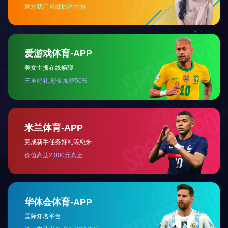
设备主体(双炉)：2×550×750×2500mm（含排风罩）
I型转鼓：400×800×1000mm
● 设备总重：600kg
下一页
Copyright © 2022 米兰体育-米兰milan(中国) Inc All Right Reserved. 技
术支持：