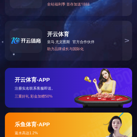
KX-2000(ISO)型烧结
矿和球团矿强度测定转
JCE-A型ISO鼓后摇筛
鼓
1
2
3
4
共19条
Copyright © 2022 米兰体育-米兰milan(中国) Inc All Right Reserved. 技
术支持：