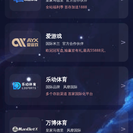
RDL-2015B型铁矿石熔
滴性能试验装置 （含
MKM-2000焦炭机械强
CO发生炉）
度测定转鼓
AG-2000焦炭筛分组成
AK-99焦炭转鼓机械筛
机械筛